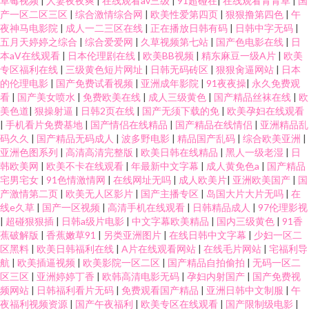
草莓视频
|
人妻夜夜爽
|
在线观看av三级
|
91超碰在
|
在线观看青青草
|
国
产一区二区三区
|
综合激情综合网
|
欧美性爱第四页
|
狠狠撸第四色
|
午
夜神马电影院
|
成人一二三区在线
|
正在播放日韩有码
|
日韩中字无码
|
五月天婷婷之综合
|
综合爱爱网
|
久草视频第七站
|
国产色电影在线
|
日
本aⅤ在线观看
|
日本伦理剧在线
|
欧美BB视频
|
精东麻豆一级A片
|
欧美
专区福利在线
|
三级黄色短片网址
|
日韩无码砖区
|
狠狠肏逼网站
|
日本
的伦理电影
|
国产免费试看视频
|
亚洲成年影院
|
91夜夜操
|
永久免费观
看
|
国产美女喷水
|
免费欧美在线
|
成人三级黄色
|
国产精品丝袜在线
|
欧
美色道
|
狠操射逼
|
日韩2页在线
|
国产无须下载的免
|
欧美孕妇在线观看
|
手机看片免费基地
|
国产情侣在线精品
|
国产精品在线情侣
|
亚洲精品乱
码久久
|
国产精品无码成人
|
波多野电影
|
精品国产乱码
|
综合欧美亚洲
|
亚洲色图系列
|
高清高清完整版
|
欧美日韩在线精品
|
黑人一级老湿
|
日
韩欧美网
|
欧美不卡在线观看
|
年最新中文字幕
|
成人黄免色a
|
国产精品
宅男宅女
|
91色情激情网
|
在线网址无吗
|
成人欧美片
|
亚洲欧美国产
|
国
产激情第二页
|
欧美无人区影片
|
国产主播专区
|
岛国大片大片无吗
|
在
线e久草
|
国产一区视频
|
高清手机在线观看
|
日韩精品成人
|
97伦理影视
|
超碰狠狠插
|
日韩a级片电影
|
中文字幕欧美精品
|
国内三级黄色
|
91香
蕉破解版
|
香蕉嫩草91
|
另类亚洲图片
|
在线日韩中文字幕
|
少妇一区二
区黑料
|
欧美日韩福利在线
|
A片在线观看网站
|
在线毛片网站
|
宅福利导
航
|
欧美插逼视频
|
欧美影院一区二区
|
国产精品自拍偷拍
|
无码一区二
区三区
|
亚洲婷婷丁香
|
欧韩高清电影无码
|
孕妇内射国产
|
国产免费视
频网站
|
日韩福利看片无码
|
免费观看国产精品
|
亚洲日韩中文制服
|
午
夜福利视频资源
|
国产午夜福利
|
欧美专区在线观看
|
国产限制级电影
|