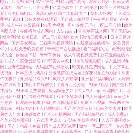
电影
|
伊人99综合
|
AV三级网
|
91精品国产高清
|
深爱五月婷
|
日韩无码
无遮挡
|
国产一期二期免费
|
91黄色软件
|
宅宅网伦理
|
欧美一区在线观
看
|
欧美日韩电影
|
高清乱码0
|
国产剧视频大全
|
黄色人妖网址
|
久草免
费福利视频
|
日韩大片在线观看
|
国产成人精品网
|
午夜福利插B
|
97伦
理
|
成人午夜在线视频
|
91看片视频
|
黑料在线无码
|
一区二区自拍
|
欧美
色图人妻
|
在线播放成人网站
|
人妖sarina
|
青青草原综合网
|
国产无码av
|
喷水网站
|
欧美日乱一码二码
|
乱性的欧美
|
激情三级毛片
|
日本三级片
网站
|
国产美女网站
|
三级毛片视频网站
|
在线播放在线播放
|
欧美另类
999
|
在线免费欧美视频
|
青青国产在线播放
|
夜间福利久久
|
免费高清影
视大全
|
偷操操下载
|
青青草免费
|
成人午夜视频免费
|
豆花视频在线内
射
|
成人午夜免费影院
|
日韩美女网色
|
日本伦理电影院
|
成人亚洲视频
网
|
亚洲色图网站
|
无码国产在线播放
|
欧美视频免费网站
|
中文字幕在
线视频
|
日本三级cg电影
|
三级激情在线网址
|
探花视频在线观看
|
欧美
午夜极品
|
亚洲精品成人91
|
疯狂少妇喷潮
|
亚洲精品福利电影
|
同房网
站在线观看
|
加勒比在线蜜桃
|
丁香五月婷婷色
|
91草B视频
|
国产色片在
线播放
|
91干逼免费观看
|
极品粉嫩少妇
|
丝瓜成人app
|
亚洲国产片
|
欧
美日韩丝袜
|
宅男福利在线看
|
欧美18禁网站
|
成人日韩激情
|
黄黄色五
月婷婷
|
日皮高潮视屏
|
福利在线视频观看
|
免费不卡视频
|
午夜两性按
摩影院
|
91超国产
|
伊人伦理电影
|
国产浓毛大泬熟
|
日韩美女大片
|
欧美
另类人与兽
|
超碰搞逼
|
给个g色情网站
|
国产福利精品91
|
成人免费a
|
久草在线免费福利
|
在线看片成人
|
超清有字幕完整版
|
人人亚洲视频在
线
|
国产十精品十免费
|
国产成人无码A区
|
激情一区二区三区
|
变态另类
视频网站
|
午夜福利视频看看
|
欧美精品另类
|
日本片免费观看
|
欧美新