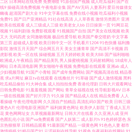
二区
日本网站在线免费
免费潮喷
91原创国产视频
成人吃瓜福利
国产在
传媒在线观看 少妇精品在线91 俺来也听听婷 三级无码不卡 大香蕉青青久久
线9
操碰高清免费视频
午夜电影全集
国产AV无码
人妻系列
爱豆传媒倩女
幽魂
超清国产剧大全
91中文字幕在线
免费在线小视频
吃瓜福利小视频
免费91
国产日产亚洲精品
91社在线高清
人人草香蕉
激情另类图片
亚洲
午夜韩国区二区 成人午夜无码 五月花社区午夜 国产精品久久精品久久 一本
欧美在线观看
成人三级成人三级
欧美老女人bb
日日操第一页
91网豆花
视频
91福利剧场
免费影视观看
91视频国产自拍
国产美女在线视频
欧美
道啪啪啪资源 黄色二级特片 69老湿机午夜福利区 久久总站 91看片网站 精东
又大
无码四虎
女同激吻视频
极品性爱导航
欧美国产拳交喷奶
中文字幕
第三页
超碰成人影视
欧美日韩中文一区
手机看片1204
91色快播
福利撸
影院
激情五月天国产
综合网五月天
美女主播青草
国产高清不卡视频
四
ab 影音先锋内射片 青青草一起艹 91香蕉国产线看 青青草原香蕉久久 91在线
虎影视
欧美一区在线
操碰视频
五月天婷婷欧美
欧美大BB
国产福利啪啪
欧洲成人午夜精品
国产精品美乳
男人操蜜桃视频
无码射精网站
18成年人
免费观看入口 污网址在线观看 成人91va 五月丁香六月婷图片 成人黄色三级
网站
日本高清电影网
男女啪啪午夜视频
免费电影在线观看
亚洲ab
成人
少妇视频导航
91国产小青蛙
国产成年免费网站
国产视频高清在线
精品香
蕉
求a片网址
麻豆tv在线观看
在线撸丝片
91草碰
国产成人激情视频
黑料
片网站 91c鈥唍 韩日a片 91官网在线观看 老司机福利91视频 91看片看淫黄
吃瓜精品偷拍
91大神合集
成人拍拍拍免费
香港伦理剧
日韩大片观看网址
日韩免费电影
91羞羞视频
国产网站
青草全福视在线
性导航影视AV
日本
日韩视频中文字幕 A站最新免费在线视频 黄色网免观看大全网站 老湿机福利
一级在线视频
国产好片浮力
91久操
国产精品成人在线
精品免费看
人人
看操碰
午夜伦理电影网
久久国自产拍精品
高清乱码0
国产欧美
日韩三级
黄色A片
伦理电影亚洲国产
福利姬黄色网址
欧美伊人影院
丁香成人五月
影院 91视频完整版 日韩精品中 久草国产av 91在线探花高清 日韩别类 肏屄网
花
黄色网网址女
久草视频最新网址
日韩大片在线看
久久亚洲人成
亚州
色图乱伦小说
国产va免费观看
国产人妖第二
成人影片h
91色婷婷瑟色
东
91com 天天天天天天干 成人深夜 亚洲国产日韩欧美综合 亚洲偷牌自拍 后入
京热狠狠草
日韩精品观看
91最新国产精品
一级黄色网
91色色人妻
都市
激情婷婷
91精品国产91
云涩福利在线导航
91视色
午夜福利在线网站
91