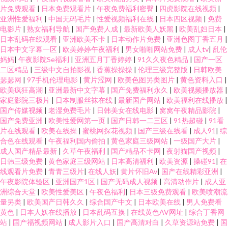
片免费观看
|
日本免费观看片
|
午夜免费福利密臀
|
四虎影院在线视频
|
亚洲性爱福利
|
中国无码毛片
|
性爱视频福利在线
|
日本四区视频
|
免费
电影片
|
熟女福利导航
|
国产免费人成
|
最新欧美人妖黑
|
欧美乱妇日本
|
日本乱码在线观看
|
亚洲欧美不卡
|
日本动作片免费
|
亚洲色图丁香五月
|
日本中文字幕一区
|
欧美婷婷午夜福利
|
男女啪啪网站免费
|
成人tv
|
乱伦
妈妈
|
午夜影院Se福利
|
亚洲五月丁香婷婷
|
91久久夜色精品
|
国产一区
二区精品
|
三级中文自拍影视
|
香蕉操操操
|
伦理三级完整版
|
日韩欧美
瑟瑟网
|
97手机伦理电影
|
黄片涩网
|
欧美色图另类图片
|
黄色资料入口
|
欧美疯狂高潮
|
亚洲最新中文字幕
|
国产免费福利永久
|
欧美视频播放器
|
家庭影院三极片
|
日本制服丝袜在线
|
最新国产网站
|
欧美福利在线播放
|
国产传媒视频
|
老湿免费毛片
|
日韩美女在线电影
|
窝窝午夜精品影院
|
国产免费亚洲
|
欧美性爱网第一页
|
国产日韩一二三区
|
91热超碰
|
91看
片在线观看
|
欧美在线操
|
蜜桃网探花视频
|
国产三级在线看
|
成人91
|
综
合色在线观看
|
午夜福利国内偷拍
|
黄色家庭三级网站
|
一级国产大片
|
成人国产精品最新
|
久草午夜福利
|
国产精品不卡网
|
夜射猫国产视频
|
日韩三级免费
|
黄色家庭三级网站
|
日本高清福利
|
欧美资源
|
操碰91
|
在
线观看片免费
|
青青三级片
|
在线人妖
|
黄片怀旧Av
|
国产在线精彩亚洲
|
午夜影院体验区
|
亚洲国产1区
|
国产无码成人视频
|
高清动作片
|
成人亚
洲综合天堂
|
欧美性爱美区
|
午夜色福利
|
日本三级免费观看
|
欧美喷潮流
量另类
|
欧美国产日韩久久
|
综合国产中文
|
日本欧美在线
|
男人免费看
黄色
|
日本人妖在线播放
|
日本乱码互换
|
在线黄色AV网址
|
综合丁香网
站
|
国产福视频网站
|
成人影片入口
|
国产高清对白
|
久草资源站免费
|
国