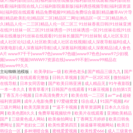
级片|福利影院怡红院|福利影院在线播放|福利影院在线观看|福利影院在
线看|福利影院在线入口|福利影院最新版|福利诱惑视频导航|福利源资源
站|福利院在线观看
精品免费视频99|精品免费综合最新|精品嫩草AV片导
航|精品欧美乱伦|精品区二区|精品区二网址|精品区一区二区|精品热久
久|精品人伦一二三区|精品人伦一区二区三
91丝袜香蕉日韩|91丝袜亚洲
在线|91丝袜一区二区|91丝袜诱惑一|91丝袜诱惑一区|91丝袜在线|91丝
袜在线播放|91丝袜在线观看|91丝袜长腿国产|91丝袜制
成人社区东京|
成人社区论坛|成人社区欧美|成人社区在线视频|成人深夜导航福利|成人
深夜电影|成人深夜福利导航|成人深夜福利视频|成人深夜精品|成人食色
A片
www97干干|www97色|www97色碰|www97色色|www97少妇视
频|www97视频|WWW97资源在线|www99不射|www99精品在
线|www99久久
主站蜘蛛池模板：
欧美孕妇a一级
|
欧洲色老头
|
国产精品三级九九
|
国产
网站无码
|
在线观看完整版
|
日韩久草视频
|
国产一区2区3区
|
微拍福利
在线导航
|
日本女同舌吻
|
国产欧美日韩亚洲
|
成人精品无
|
91午夜影院
|
一本一本久久
|
青青草看片
|
日韩国产在线观看
|
91麻豆视频
|
自拍第1页
|
丁香五月小视频
|
日本高清免费大片
|
欧美在线一二三区
|
av艹av
|
超碰
福利资源网
|
成年人电影免费
|
97爱碰窝窝
|
综合成人
|
91国产视频
|
AV
三级片网站
|
欧美无限资源
|
艹逼不卡视频
|
青草资源网
|
日本久久综合
网
|
欧美色图8久久
|
免费草莓视频软件
|
欧美片在线观看
|
亚洲欧美精品
国产
|
三级黄色成人网站
|
欧美偷拍网址
|
丁香网五月婷婷
|
欧美日韩免
费网址
|
国产老妇女二区
|
欧美性爱第四页
|
操逼爆草视频网站
|
欧美日
韩综合一区
|
多种潮喷合集
|
蜜桃爱爱视频
|
欧美性爱666
|
成人三级黄色