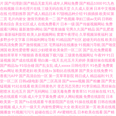
片
国产伦理剧
国产精品无套无码
成年人网站免费
国产精品1000
91九色
麻豆传媒 九1入囗 91无码超碰爱搞 午夜福利在线你懂 激情综合色播网 91色
在线视频
日本伦理片在线
三级无码在线天堂
久久成人亚洲
日本中文视频
在线
伦理剧推荐
国产成人精品日本
97甜桃品种介绍
91插插插
欧美SE第
二页
毛片内射女
激情另类欧美一二
国产色视频
孕妇三级av无码
日韩欧
惰网 四虎精品免费在线观看 国模野外自拍 91社区导航 手机看片福利盒子 精
美色综合
美女社区成人
在线免费看片
日本一级
国产传媒视频网站
免费
观看污网站
最新激情h网站
国产喷浆抽搐
宅男久久国产精品
国产乱肥老
品入口蜜桃入口 91传媒在线看 91福利老湿机 性爱人人网 欧美喷水在线 成人
妇
最新福利影院
欧美人妖视频网站
窝窝午夜理论
久草视频深夜福利
波
多野步中文字幕
日韩福利网址导航
91精品国产社区
超碰无码在线
欧美日
韩高清免费
国产激情视频三区
宅男福利在线播放
91视频污导航
国产啪亚
网站307bCC 91视频网站在线观看 五月天青青草成人在线
洲国
欧美性爱密臀
疯狂少妇喷潮
欧美肏屄一区二区
国产乱伦免费观看
偷拍草草草
97狠狠插
香蕉视频下载污版
三级黄色视频网址
午夜99
91日
逼视频
国产成在线观看
萌白酱一线天
乱伦五月天婷婷
美腿丝袜在线观看
国产精品3p
91综合碰
国产乱女乱
成人xxxxx
日韩伦理片
91色爱
免费黄
色av网址
欧美肥老妇
欧美在线tv
加勒比在线视屏
国产美女在线免费
91
香蕉污APP
国产高清自拍一区
第一页草草影院
韩日成人
精品福利
91天
堂一区二区
日韩a级电影
国产二区高清
国产www视频
国产粉嫩
国产男女
猛视频
91社在线看
欧美日韩黄色片
变态另态另类2
91李宗精品
黑丝袜自
慰喷水
乱伦五月
国产无码网站
三级无毒免费
青青草51
91丝袜在线
91九
色在线观看
91插
成人中文字幕免费
成年人网站视频
免费在线影院
日本
欧美第一页
国产ts在线观看
午夜影院国产在线
91操在线观看
日韩在线播
放视频
成人大片一级天天
内射性爱网址大全
欧美社区第一页
欧美在线视
频播放
91视频污污污
超碰在线公开
AV蜜桃吃瓜
日本欧美在线看
国产精