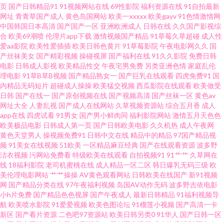
页
国产日韩精品91
91视频网站在线
69性影院
福利资源在线
91自拍最新
国产自 久久精品干 91男男 久久九九网站 91超碰人人欧美 久久成人网站 91含
网址
青青草国产成人
黄色岛国网站
欧美一xxxxx
欧美gayv
91色情激情网
中国韩国日本高清
国产国产一区
亚洲欧洲成人
日韩在线
久久国产影视综
羞草福利社 亚洲久悠悠 超碰成人福利 在线国内精品 青草社区在线 91制片厂
合
欧美69潮喷
伦理片app下载
激情视频国产精品
91草莓久草超碰
成人性
爱aa影院
欧美性爱插插
欧美日韩色黄片
91草莓影院
午夜电影网久久
国
产丝袜美女
国产精彩视频
操碰视屏
国产福利在线
91久久影院
免费日韩
之肏屄视频 91豆花吃瓜熟女 九七人人操 性午夜京东性 午夜剧场福利放送 草
电影
日韩成人影视
欧美精品性交
午夜宅男免费
另类亚洲色情
家庭乱伦
理电影
91草B草B视频
国产精品熟女一
国产巨乳在线观看
四虎免费91
国
莓视频18 日美人兽视频 91试看 伦理视频 成人小视频资源库 久草ab 夜色精品
内精品无码短片
超碰成人操操
欧美猛交视频
西瓜影院在线观看
欧美做受
日韩
国产在线一
国产原创视频在线
国产视频高清
国产丝袜一区
黄色av
网址大全
人妻乱视
国产成人在线网站
久草视频资源站
综合五月香
成人
国产欧美乱 海角丝袜原创 亚洲天堂AV网狠狠操 久草tv 91备用永久地址发布
app在线
四虎试看
91男女
国产男小鲜肉同
福利影院网站
激情五月天色色
欧美极品电影
日韩成人第一页
国产日韩欧美电影
久久机热
成人午夜网
国产视频这里有 午夜老湿机 91成人片免费视频 91偷拍字幕视频 欧美网站 91
黄色天堂男人
操视频免费91
日韩中文在线
精品中的精品
97国产精品视
频
91美女在线视频
51欧美
一区精品麻豆经典
国产在线观看资源
波多野
洁衣视频
污网站免费看
特级欧美在线观看
自拍视频91
91艹艹
久草网在
免免费版九幺 超碰久肏在线 久久人人草97 91看恋足 久久福利社 91成人青青
线
18福利影院
老司机蜜桃在线
成人精品一区二区
韩日爆乳无码三级
欧
美伦理电影网站
艹艹操操
AV黄色观看网站
日韩欧美在线国产
新91视频
草婷婷 欧美成人专区久久 91偷拍福利导航 欧美亚性交 91网站永久入口 人人
网
国产精品分类在线
97午夜福利视频
岛国AV动作无码
波多野吉依电影
小h片免费
国产精品色色视屏
国产午夜成人
最新日韩精品
91福利视频导
航
欧美喷水影院
91爱爱视频
欧美色图论坛
91榴莲小视频
国产高清一卡
操91 91无毛 人人看导航第一站 91社区视频网站 欧美成人H版在线视频 爱豆
新区
国产看片资源
二色吧97资源站
欧美日韩另类0
91华人
国产日韩一区