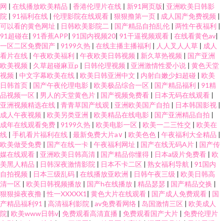
网
|
在线播放欧美精品
|
香港伦理片在线
|
新91网页版
|
亚洲欧美日韩影
院
|
91福利在线
|
伦理影院在线观看
|
狠狠撸第一页
|
成人国产免费视频
|
可以看的黄色网址
|
日韩欧美影院二
|
国产精品自拍乱伦
|
两性午夜福利
|
91超碰在
|
91香蕉APP
|
91国内视频20
|
91干逼视频观看
|
在线看黄色av
|
一区二区免费国产
|
9199久热
|
在线主播主播福利
|
人人叉人人草
|
成人
看片在线
|
午夜欧美福利
|
午夜欧美日韩视频
|
新久草热视频
|
国产亚洲
欧美视频
|
久草超碰麻豆p
|
日韩伦理视频
|
亚洲激情性爱小说
|
黄色天堂
视频
|
中文字幕欧美在线
|
欧美日韩亚洲中文
|
内射白嫩少妇超碰
|
欧美
日韩首页
|
国产午夜伦理电影
|
欧美极品综合一区
|
国产精品福利
|
91精
品视频一区
|
男人的天堂黄色片
|
国产视频免费看
|
日本无码在线观看
|
亚洲视频精选在线
|
青青草国产线观
|
亚洲欧美国产自拍
|
日本韩国影视
|
成人午夜视频
|
欧美另类亚洲
|
欧美精品在线电影
|
国产亚洲精品自拍
|
成年在线观看免费
|
9199久热
|
欧美电影一区
|
欧美一二三性交
|
欧美在
线
|
手机看片福利在线
|
最新免费大片a∨
|
欧美色色
|
午夜福利大全精品
|
欧美做受免费
|
国产在线一卡
|
午夜福利网址
|
国产在线无码A片
|
国产传
媒在线观看
|
亚洲欧美日韩高清
|
国产精品你懂得
|
日本a级片免费看
|
欧
美黑人精品
|
日韩深夜激情影院
|
日本不卡二区
|
熟女福利导航
|
91国内
自拍视频
|
日本三级乱码
|
在线播放亚欧洲
|
日韩午夜三级
|
欧美日韩高
清一区
|
欧美日韩视频播放
|
国产h在线播放
|
精品瑟瑟
|
国产精品交换
|
狠狠操夜夜撸
|
性一XXXXX1
|
黄色大片在线观看
|
国产成人免费观看
|
国
产精品福利91
|
高清福利影院
|
av免费看网络
|
岛国激情三区
|
欧美成人
院
|
欧美www日韩v
|
免费观看高清直播
|
免费观看国产大片
|
免费伦理片