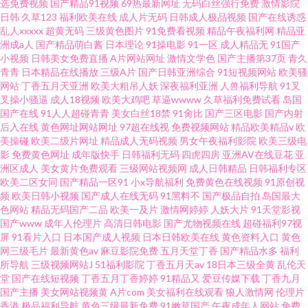
选免费视频
国产精品91视频
69热最新网址
无码白丝强行免费
激情影院
日韩
久草123
福利欧美在线
成人片无码
日韩成人极品视频
国产在线诱惑
乱人xxxxx
超黄无码
三级黄色图片
91免费看视频
精品午夜福利网
精品亚
洲成a人
国产精品萌白酱
日本理论
91操电影
91一区
成人精品无
91国产
小视频
日韩美女免费直播
A片网站网址
激情文学色
国产主播第37页
青久
青青
日本精品在线播放
三级A片
国产日韩亚洲综合
91短视频网站
欧美骚
网站
丁香五月天亚洲
欧美大粗吊人妖
深夜福利亚洲
人兽福利导航
91叉
叉操小骚逼
成人18视频
欧美大鸡吧
草逼wwww
久草福利免费试看
岛国
国产在线
91人人超碰青青
美女白丝18禁
91肏比
国产三区电影
国产内射
后入在线
黄色网址网站网址
97超在线视
免费视频网站
精品欧美精品v
欧
美操碰
欧美二级片网址
精品成人无码视频
男女午夜福利影院
欧美三级电
影
免费黄色网址
成年版快手
日韩福利无码
四虎四房
亚洲AV在线豆花
亚
洲区成人
美女黄片免费观看
三级网站视频网
成人日韩精品
日韩福利专区
欧美二区女同
国产精品一区91
小x导航福利
免费黄色在线视频
91原创视
频
欧美日韩小视频
国产成人在线无码
91黑料不
国产极品自拍
岛国最大
色网站
精品无码国产二品
欧美一及片
激情网婷婷
人妖大片
91天堂影视
国产www
成年人伦理片
高清日韩电影
国产尤物视频在线
超碰福利97视
屏
91看片入口
日本国产成人视频
日本日韩欧美在线
黄色资料入口
黄色
网三级毛片
最新黄色av
麻豆影院免费
五月天堂丁香
国产精品水多
福利
所导航
三级视频网站J
51福利影院
丁香五月天av
18日本三级全黄
乱伦天
堂
国产在线短视频
丁香五月丁香婷婷
91精品又
爱豆传媒下载
丁香九月
国产主播
美女网站视频黄
A片com
美女福利在线观看
狼人激情网
伦理片
香港
极品福利导航
黄色三级最新免费
91嫩草国产
午夜成年人网站
免费