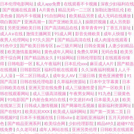
日本伦理电影网站
|
成人app免费
|
在线观看不卡视频
|
深夜少妇福利在线
|
国产视频在线直播
|
A片黄色
|
精品无码一二三区
|
加勒比激情乱伦
|
欧
美色偷
|
国内不卡视频
|
91自拍网站
|
欧美精品另类
|
成人无码在线播放
|
萌白酱国产
|
亚洲高潮一
|
国产亚洲欧美后入
|
操限屄视频
|
成人另类影
院
|
另类亚洲欧美日韩
|
国产高清精品在线
|
青草青青99
|
丁香五月新址
|
成人A∨在线
|
激情主播网页
|
91成人网
|
影音先锋欧美
|
成年人快猫
|
午
夜男人伦理网站
|
97久久国产
|
国产精品高清在线
|
成人肉漫在线观看
|
91色中文
|
国产欧美日韩专区
|
av三级片网址
|
日韩全黄频
|
人妻少妇精品
视
|
欧美激情羞羞网站
|
黄色成年人网站
|
免费久草网
|
无码合集
|
欧美另
类干综合网
|
国产精品熟女久
|
91操网站
|
日韩伦理影院
|
在线观看你懂
得
|
日韩电影一区
|
私人午夜福利
|
日本乱伦xxx
|
麻豆成人A片
|
国产精选
在线视频
|
日韩影院区
|
福利导航在线观看
|
久久深夜福利视频
|
人人干
人人澡
|
一区二区日韩成人
|
成年女人AV
|
三级日韩
|
黄色亚洲蜜臀
|
91
国产高清
|
日韩在线伦理电影
|
久草福利资源站
|
日本中文字幕黄
|
日本
日韩欧美在线
|
亚洲天堂在线免费
|
成人三级激性爱
|
国产一区欧美
|
日
韩在线观看网站
|
成人三级高清视频
|
午夜男女网站
|
91九色
|
三级黄色
网
|
91电影国产
|
内射合集对白在线
|
中文迷奸AV
|
日本最美人妖
|
欧美
在线第三页
|
日韩成人激情视频
|
国产网暴吃瓜视频
|
最新福利资源网址
|
国产在线91
|
欧美乱轮XXX
|
欧美成人福利网站
|
国产第一页第二页
|
日
韩视频91
|
日本不卡视频在线
|
日韩site:
|
老湿机亚洲福利
|
五月天婷婷色
色
|
国产精品亚洲系列
|
欧美综合网
|
少妇伦理影院
|
精品69久
|
超碰97在
线免费
|
久久老司机
|
成年人网站在线
|
亚洲另类伦理
|
日韩欧美在线观看