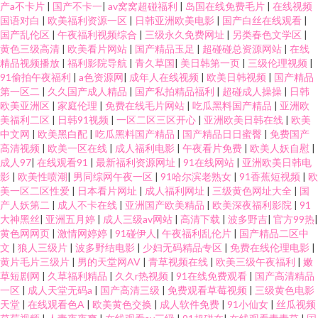
产a不卡片
|
国产不卡一
|
av窝窝超碰福利
|
岛国在线免费毛片
|
在线视频
国语对白
|
欧美福利资源一区
|
日韩亚洲欧美电影
|
国产白丝在线观看
|
国产乱伦区
|
午夜福利视频综合
|
三级永久免费网址
|
另类春色文学区
|
黄色三级高清
|
欧美看片网站
|
国产精品玉足
|
超碰碰总资源网站
|
在线
精品视频播放
|
福利影院导航
|
青久草国
|
美日韩第一页
|
三级伦理视频
|
91偷拍午夜福利
|
a色资源网
|
成年人在线视频
|
欧美日韩视频
|
国产精品
第一区二
|
久久国产成人精品
|
国产私拍精品福利
|
超碰成人操操
|
日韩
欧美亚洲区
|
家庭伦理
|
免费在线毛片网站
|
吃瓜黑料国产精品
|
亚洲欧
美福利二区
|
日韩91视频
|
一区二区三区开心
|
亚洲欧美日韩在线
|
欧美
中文网
|
欧美黑白配
|
吃瓜黑料国产精品
|
国产精品日日蜜臀
|
免费国产
高清视频
|
欧美一区在线
|
成人福利电影
|
午夜看片免费
|
欧美人妖自慰
|
成人97
|
在线观看91
|
最新福利资源网址
|
91在线网站
|
亚洲欧美日韩电
影
|
欧美性喷潮
|
男同综网午夜一区
|
91哈尔滨老熟女
|
91香蕉短视频
|
欧
美一区二区性爱
|
日本看片网址
|
成人福利网址
|
三级黄色网址大全
|
国
产人妖第二
|
成人不卡在线
|
亚洲国产欧美精品
|
欧美深夜福利影院
|
91
大神黑丝
|
亚洲五月婷
|
成人三级av网站
|
高清下载
|
波多野吉
|
官方99热
|
黄色网网页
|
激情网婷婷
|
91碰伊人
|
午夜福利乱伦片
|
国产精品二区中
文
|
狼人三级片
|
波多野结电影
|
少妇无码精品专区
|
免费在线伦理电影
|
黄片毛片三级片
|
男的天堂网AV
|
青草视频在线
|
欧美三级午夜福利
|
嫩
草短剧网
|
久草福利精品
|
久久r热视频
|
91在线免费观看
|
国产高清精品
一区
|
成人天堂无码a
|
国产高清三级
|
免费观看草莓视频
|
三级黄色电影
天堂
|
在线观看色A
|
欧美黄色交换
|
成人软件免费
|
91小仙女
|
丝瓜视频