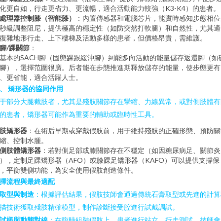
化更自如，行走更省力、更流暢，適合活動能力較強（K3-K4）的患者。
處理器控制膝（智能膝）
：內置傳感器和電腦芯片，能實時感知步態相位
秒級調整阻尼，提供極高的穩定性（如防突然打軟腿）和自然性，尤其適
復雜地形行走、上下樓梯及活動多樣的患者，但價格昂貴，需維護。
腳/踝關節
：
基本的SACH腳（固態踝跟緩沖腳）到能多向活動的能量儲存返還腳（如
腳），選擇范圍很廣。后者能在步態推進期釋放儲存的能量，使步態更有
、更省能，適合活躍人士。
、 矯形器的協同作用
于部分大腿截肢者，尤其是殘肢關節存在攣縮、力線異常，或對側肢體有
的患者，矯形器可能作為重要的輔助或臨時性工具。
肢矯形器
：在術后早期或穿戴假肢前，用于維持殘肢的正確形態、預防關
縮、控制水腫。
側肢體矯形器
：若對側足部或膝關節存在不穩定（如因糖尿病足、關節炎
），定制足踝矯形器（AFO）或膝踝足矯形器（KAFO）可以提供支撐保
，平衡雙側功能，為安全使用假肢創造條件。
擇流程與最終適配
取型與制造
：根據評估結果，假肢技師會通過傳統石膏取型或先進的計算
描技術獲取殘肢精確模型，制作診斷接受腔進行試戴調試。
試樣與動態對線
：在臨時組裝假肢上，患者進行站立、行走測試。技師會