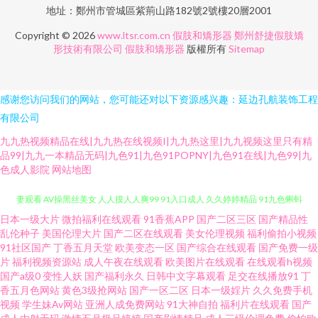
地址：鄭州市管城區紫荊山路182號2號樓20層2001
Copyright © 2026
www.ltsr.com.cn
假肢和矯形器
鄭州舒捷假肢矯
形技術有限公司
假肢和矯形器
版權所有
Sitemap
感谢您访问我们的网站，您可能还对以下资源感兴趣：延边孔航装饰工程
有限公司
九九热视频精品在线|九九热在线视频I|九九热这里|九九视频这里只有精
品99|九九一本精品无码|九色91|九色91POPNY|九色91在线|九色99|九
色成人影院
网站地图
日本一级大片
微拍福利在线观看
91香蕉APP
国产二区三区
国产精品性
久草免费资源站 深夜福利博彩建材 三级黄色片免费 AV之家 日韩无码久久人
乱伦种子
美国伦理大片
国产二区在线观看
美女伦理视频
福利偷拍小视频
91社区国产
丁香五月天堂
欧美变态一区
国产综合在线观看
国产免费一级
妻观看 AV操黑丝美女 人人摸人人爽99 91入口成人 久久婷婷精品 91九色蝌蚪
片
福利视频资源站
成人午夜在线观看
欧美图片在线观看
在线观看h视频
国产a级0
变性人妖
国产福利永久
日韩中文字幕观看
足交在线播放91
丁
香五月色网站
黄色3级抢网站
国产一区二区
日本一级婬片
久久免费手机
熟女成人 久久伊人热 国模吧20p 影音先锋Av资源点 国产精品私拍 久久五区
视频
学生妹Av网站
亚洲人成免费网站
91大神自拍
福利片在线观看
国产