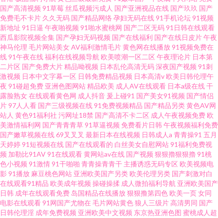
国产高清视频
91草莓
丝瓜视频污成人
国产亚洲视品在线
国产玖玖
国产
免费毛不卡片
久久无码
国产精品网络
孕妇无码在线
91手机论坛
91视频
新地址
91日逼
午夜啪视频
91啪水蜜桃网
国产二区无码
91日韩在线观看
西瓜影院视频全集
国产孕妇无码视频
国产在线福利
国产在线日皮片
午夜
神马伦理
毛片网站美女
AV福利激情毛片
黄色网在线播放
91视频免费在
线
91午夜在线
福利在线视频导航
欧美喷潮一区二区
午夜理论片
日本第
二片区
国产免费大片
精品呦视频
日本乱伦高清无码
深夜国产视频
91刺
激视频
日本中文字幕一区
日韩免费精品视频
日本高清v
欧美日韩伦理午
夜
91碰超免费
亚洲色图网站
精品欧美
成人AV在线观看
日本a级在线
干
露脸熟女
在线观看黄色网
成人抖音
爰上碰91
国产美女91视频
国产情侣
片
97人人看
国产三级视频在线
91免费视频精品
国产精品另类
黄色AV网
站人
黄色91福利社
污网址18禁
国产高清不卡二区
成人午夜视频免费
欧
美激情福利网
国产青青青草
91草逼视频
免费看片日韩
午夜视频福利免费
国产嫩草视频在线
69叉叉叉
最新日本在线视频
日韩成人a
青青操91
五月
天婷婷
91短视频在线
国产在线观看的
白丝美女自慰网站
91福利免费视
频
加勒比91AV
91在线观看
黄网站av在线
国产视频
狠狠擼狠狠擼
91桃
色小视频
91激情
91干啪啪
青青操青青干
主播诱惑无码专区
欧美视频电
影
91播放
麻豆桃色网站
亚洲欧美国产另类
欧美伦理另类
国产刺激对白
在线观看91精品
欧美成年视频
操碰操揉
成人微拍福利导航
亚洲欧美国产
日韩
成年在线观看免费
岛国精品在线播放
狠狠撸第四色
欧美一页
女同
电影在线观看
91网国产尤物在
毛片网站黄色
狼人三级片
高清男同
国产
日韩伦理淫
成年免费视频
亚洲欧美中文视频
东京热亚洲色图
蜜桃成人超