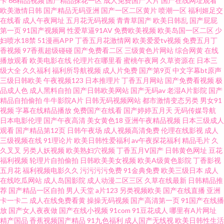
卡
66精品视频
国产精品探花一区
成人免费国产大片
国产在线网址观看
欧美激情日韩
国产精品无码亚洲
国产一区二区黄片
喷潮一区
福利姬足交
豆花 久久一本 91黑丝高跟精品 婷婷五月天se www青青草AV线 亚洲成人91
在线看
成人午夜网址
五月花无码视频
青青草国产
欧美日韩乱
国产屁屁
第一页
91国产视频网
性爱草逼91AV
免费欧美视频
欧美岛国一区二区
少
黄色 国产伊人41p 日韩中文字幕成人 青青草青青老司机 国产色图av 超碰在线
妇喷水18禁
51漫画APP
丁香五月花激情网
欧美爱爱tv视频
免费五月丁
香视频
97香蕉超级碰碰
国产免费看二区
三级黄色片网站
综合网黄
在线
播放观看
欧美电影在线
伦理片在哪里看
蜜桃午夜网
久草资源在
日本三
人人91 黄色网页版 日韩国产熟女网站 四虎一线 久久精品国产精品 91网站入
级大全
久久福利
福利所导航视频
成人片免费
国产第9页
中文字幕bt原声
三级日韩欧美
午夜视频123
日本推理片
丁香五月网站
国产免费看视频
极
口 综合色情第七页 日韩无码免费网站 丰满少妇av 91成人tv 麻豆传媒探花91
品成人色
成人黑料自拍
国产日韩欧美网站
国产无码av
老湿A片影院
国产
精品自拍偷拍
牛牛影院A片
日韩无码视频网站
都市激情变态另类
男女91
视频
字幕在线精品播放
免费国产在线看
国产婷婷五月天
无码传媒导航
特制 www国产成人精品 www91中文 91夫妻论坛视频 日韩国产在线 超碰人
日本电影伦理
国产午夜高清
美女黄色18
亚洲午夜精品视频
日本三级成人
观看
国产精品第12页
日韩午夜场
成人视频高清免费
伦理在线影视
成人
人97青青 在线看黄专用网站 狼人社区精品国际 91在线网页免费观看 伊人AV
三级视频在线
91理论片
欧美日韩性爱福利
av午夜探花福利
精品毛片
久
久叉叉
另类人妖视频
欧美熟妇穴视频
丁香五月V国产
日韩黄色网址
豆花
福利视频
轮理片自拍偷拍
日韩欧美美女视频
欧美A级黄色影院
丁香影视
大香蕉 欧美性爱1区 蜜桃视频网在线观看 www尤物 91在线网页视频 先锋深
五月花
福利视频电影久久
污污污污免费
91金典免费
欧美三级日本
成人
在线吃瓜网站
成人岛国影院
成人动漫二区三区
久草在线最新
日韩精品推
圳AV 九一黑料在线观看 91网视频 婷婷五月影院 极品美女内射91 老司机干逼
荐
国产精品一区自拍
男人天堂
a片123
另类视频欧美
国产在线直播
亚洲
卡一卡二
成人在线免费看黄
操操无码视频
国产高清第一页
91国产在线播
放
国产女人夜夜做
国产在线小视频
91com
91豆花成人
哪里有A片网址
福利入口Av 91性网欧美 亚洲精品国产区 久re九九 91偷拍网123 五月天性爱
精产国品
香蕉视频国产精品
91九色福利
成人国产无线视
欧美日韩性生活