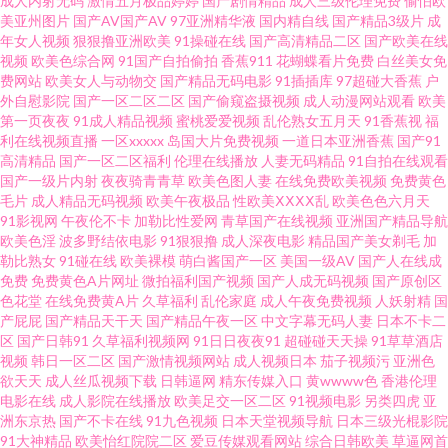
成人内射无码
激情五月极品婷婷
国产剧情精品
成人三级伦理免费
偷怕欧
黄色a片男人天堂 激情小说亚洲性图 色老六综合 97资源总站 精品国自产无码
美亚州图片
国产AV国产AV
97亚洲精华液
国内精自线
国产精品3级片
成
年女人视频
狠狠撸亚洲欧美
91操碰在线
国产高清精品二区
国产欧美在线
视频
欧美色综合网
91国产自拍偷拍
香蕉911
花蝴蝶看片免费
白丝美女免
视频 91黄色视频大全 91夫妻成人 91av综合 老湿机69副利区 91社免费 久草
费网站
欧美女人与动物交
国产精品无码电影
91插插库
97超碰大香蕉
户
外自慰影院
国产一区二区二区
国产偷窥盗摄视频
成人动漫网站观看
欧美
成人免费电影网 91国产精品熟女在线 久热国产久9 男人的天堂网V 97AV色导
第一页夜夜
91成人精品视频
蜜桃爱爱视频
乱伦熟女五月天
91香蕉视
福
利在线视频直播
一区xxxxx
岛国大片免费视频
一道日本亚洲香蕉
国产91
高清精品
国产一区二区福利
伦理在线播放
人妻无码精品
91自拍在线观看
航 欧美日韩干逼网站 91最新免费网站在线观看 日韩干狠狠 www91福利 日韩
国产一级片内射
夜夜骑青青草
欧美色图人妻
在线免费欧美视频
免费黄色
毛片
成人精品无码视频
欧美午夜极品
性欧美ⅩⅩⅩⅩ乱
欧美色色六月天
精品综合 91伪娘在线 久久艹视频 91N超碰 国产91网红在线观看 精品传媒精
91影视网
午夜伦不卡
加勒比性爱网
青草国产在线视频
亚洲国产精品导航
欧美色淫
波多野结依电影
91狠狠撸
成人深夜电影
精品国产美女剃毛
加
勒比熟女
91碰在线
欧美裸模
萌白酱国产一区
美国一级AV
国产人在线成
品网站 蜜臀导航色 色多多在线 国产婷婷操逼视频 亚洲黄色小说网 精东视频
免费
免费黄色A片网址
微拍福利国产视频
国产人成无码视频
国产原创区
色花堂
在线免费黄A片
久草福利
乱伦家庭
成人午夜免费视频
人妖射精
国
狠狠狠狠 人妖肛交 91社区色情网站 日韩新片BT一二三 伊人伊蕉 91传媒网站
产屁屁
国产精品天干天
国产精品午夜一区
中文字幕无码人妻
日本不卡二
区
国产日韩91
久草福利视频网
91日日夜夜91
超碰碰天天操
91草草酒店
视频
韩日一区二区
国产激情视频网站
成人视频日本
茄子视频污
亚洲色
在线观看 99热偷自拍久 欧美性色网 91在线看黄双飞 欧美久久噜噜射 成人网
欲天天
成人丝瓜视频下载
日韩逼网
精东传媒入口
黄wwww色
香港伦理
电影在线
成人影院在线播放
欧美足交一区二区
91视频电影
另类四虎
亚
站 91国产ts 国产精品色网 91福利资源网页 精品国产国偷在线观看 91色视频
洲东京热
国产不卡在线
91九色视频
日本天堂视频导航
日本三级光棍影院
91大神精品
欧美怡红院院二区
爱豆传媒观看网站
综合日韩欧美
草逼网首