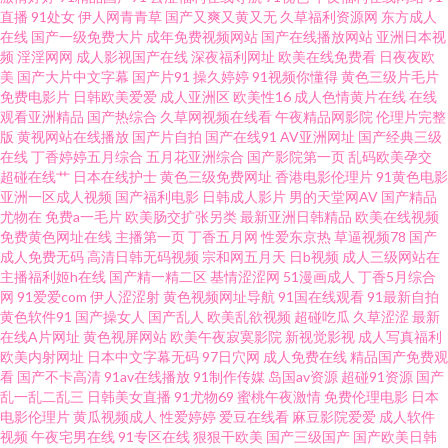
直播
91处女
伊人网青青草
国产又爽又黄又无
久草福利资源网
东方成人
少妇 91com视频 亚洲色玖悠悠 97porn人人 蜜桃伊人精品 97人妻人人色 日韩
在线
国产一级免费大片
成年免费视频网站
国产在线播放网站
亚洲日本视
频
淫淫网网
成人影视国产在线
深夜福利网址
欧美在线免费看
日夜夜欧
天堂日日干 97电影院色 91cn影院 久久密欧洲 91九色海角社区 欧美专区线路
美
国产大片中文字幕
国产片91
操久婷婷
91视频你懂得
黄色三级片毛片
免费电影片
日韩欧美爱爱
成人亚洲区
欧美性16
成人色情黄片在线
在线
观看亚洲精品
国产热综合
久草网视频在线看
午夜精品网影院
伦理片完整
一 91原创观频在线观看 日韩TVAV www日韩无码 天堂午夜A片 高清打炮视频
版
黄视网站在线播放
国产片自拍
国产在线91
AV亚洲网址
国产经典三级
在线
丁香婷婷五月综合
五月花亚洲综合
国产影院第一页
乱码欧美孕交
福利社啪啪 91精品国产综合蜜臀 久久精品国 91色人妻 日韩成人无码一卡二
超碰在线艹
日本在线护士
黄色三级免费网址
香港电影伦理片
91黄色电影
亚洲一区成人视频
国产福利电影
日韩成人影片
男的天堂网AV
国产精品
尤物在
免费a一毛片
欧美肠交扩张另类
最新亚洲日韩精品
欧美在线视频
卡 内射人妖 香蕉视频下载黄 91久久久 欧美色逼综合 国产福利一区二区三区
免费黄色网址在线
主播第一页
丁香五月网
性爱东京热
草逼视频78
国产
成人免费无码
高清日韩无码视频
宗和网五月天
日b视频
成人三级网站在
91射福利 午夜成人精品视频在线 91蓝莓视频 日韩成人在线免費网站 AV福利
主播福利姬h在线
国产精一精二区
基情涩涩网
51漫画成人
丁香5月综合
网
91爱爱com
伊人涩涩射
黄色视频网址导航
91国在线观看
91最新自拍
黄色软件91
国产操女人
国产乱人
欧美乱欲视频
超碰吃瓜
久草涩涩
最新
美女 性爱1234 影音先锋无码区 影音先锋看素人 东京热导航 91UU视频 免费
在线A片网址
黄色视屏网站
欧美午夜寂寞影院
新视觉影视
成人写真福利
欧美内射网址
日本中文字幕无码
97日穴网
成人免费在线
精品国产免费观
av在线丝足 www日日日 无码免费看 豆花A黑料导航 影音先锋AV传媒资源 国
看
国产不卡高清
91av在线播放
91制作传媒
岛国av资源
超碰91资源
国产
乱一乱二乱三
日韩美女直播
91尤物69
蜜桃午夜激情
免费伦理电影
日本
电影伦理片
黄瓜视频成人
性爱婷婷
爱豆在线看
麻豆影院爱爱
成人软件
产在线五月丁香 日韩精品第一 大香蕉伊人天堂 91大神导航 欧美亚洲在线 91
视频
午夜宅男在线
91专区在线
狠狠干欧美
国产三级国产
国产欧美日韩