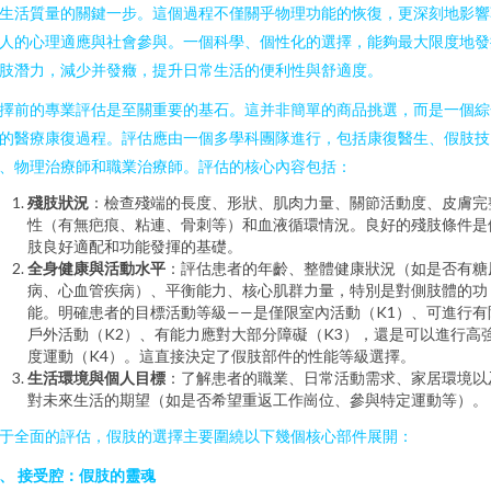
生活質量的關鍵一步。這個過程不僅關乎物理功能的恢復，更深刻地影響
人的心理適應與社會參與。一個科學、個性化的選擇，能夠最大限度地發
肢潛力，減少并發癥，提升日常生活的便利性與舒適度。
擇前的專業評估是至關重要的基石。這并非簡單的商品挑選，而是一個綜
的醫療康復過程。評估應由一個多學科團隊進行，包括康復醫生、假肢技
、物理治療師和職業治療師。評估的核心內容包括：
殘肢狀況
：檢查殘端的長度、形狀、肌肉力量、關節活動度、皮膚完
性（有無疤痕、粘連、骨刺等）和血液循環情況。良好的殘肢條件是
肢良好適配和功能發揮的基礎。
全身健康與活動水平
：評估患者的年齡、整體健康狀況（如是否有糖
病、心血管疾病）、平衡能力、核心肌群力量，特別是對側肢體的功
能。明確患者的目標活動等級——是僅限室內活動（K1）、可進行有
戶外活動（K2）、有能力應對大部分障礙（K3），還是可以進行高
度運動（K4）。這直接決定了假肢部件的性能等級選擇。
生活環境與個人目標
：了解患者的職業、日常活動需求、家居環境以
對未來生活的期望（如是否希望重返工作崗位、參與特定運動等）。
于全面的評估，假肢的選擇主要圍繞以下幾個核心部件展開：
、 接受腔：假肢的靈魂