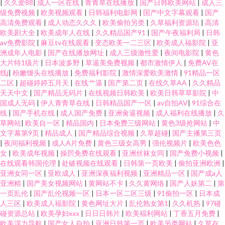
|
久久爱88
|
成人一区在线
|
青青草在线播放
|
国产日韩欧美网站
|
成人三
级免费视频
|
欧美视频观看
|
日韩福利电影网
|
国产中文字幕观看
|
国产
高清免费观看
|
成人动态久久久
|
欧美偷拍另类
|
久草福利资源玷
|
高清
欧美剧大全
|
欧美成年人在线
|
久久精品国产91
|
国产午夜福利局
|
日韩
av免费影院
|
麻豆tv在线观看
|
变态欧美一二三区
|
欧美成人福影院
|
亚
洲成年人电影
|
国产在线播放网址
|
成人三级激性爱
|
夜间电影院
|
黄色
大片特1级片
|
日本波多野
|
草逼美免费视频
|
都市激情伊人
|
免费AV在
线j
|
粉嫩馒头在线播放
|
免费福利影院
|
激情深爱欧美激情
|
91精品一区
二区
|
超碰婷婷五月天
|
在线艹逼
|
国产第二页
|
在线久草AA
|
久久精品
天天中文
|
国产精品无码片
|
在线视频日韩欧美
|
欧美日韩草草影院
|
中
国成人无码
|
伊人青青草在线
|
日韩精品国产一区
|
av自拍AV
|
91综合在
线
|
国产手机在线
|
成人国产免费
|
亚洲肏逼视频
|
成人福利在线播放
|
久
草网站
|
欧美自一区
|
精品国内
|
日本免费三级网站
|
黄色3级抢网站
|
中
文字幕第9页
|
精品成人
|
国产精品综合视频
|
久草超碰
|
国产主播第三页
|
夜间福利视频
|
成人A片免费
|
黄色三级女高男
|
强伦视频片
|
欧美色色
女
|
欧美成年视频
|
操屄免费在线观看
|
亚洲丝袜女同
|
国产免费小视频
|
在线观看韩国伦理
|
处破视频在线观看
|
日韩第一页欧美
|
偷拍亚洲欧洲
|
亚洲女同一区
|
亚欧成人
|
亚洲深夜福利视频
|
亚洲精品一区
|
国产成a人
亚洲精
|
国产美女视频网站
|
黄网站不卡
|
久久黄网络
|
国产人妖第二
|
第
一页乱伦
|
国产乱伦视频一区
|
日本一区二区三级
|
91偷拍一区
|
日本成
人三区
|
欧美成人福影院
|
黄色网址大片
|
乱伦熟女第1
|
久久机热
|
97碰
碰资源总站
|
欧美孕妇xxx
|
日日日韩片
|
欧美褔利网站
|
丁香五月免费
|
欧美浮力导航
|
国产女人自拍
|
亚洲日韩第一页
|
欧美另类网站
|
久草在