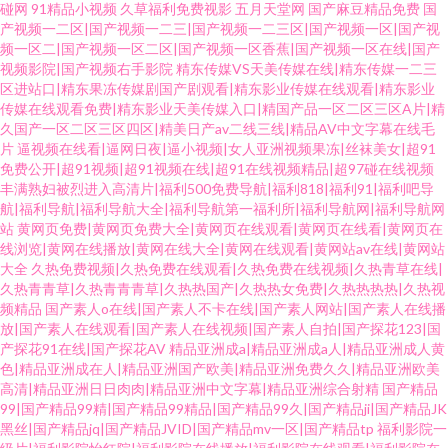
碰网
91精品小视频
久草福利免费视影
五月天堂网
国产麻豆精品免费
国
产视频一二区|国产视频一二三|国产视频一二三区|国产视频一区|国产视
频一区二|国产视频一区二区|国产视频一区香蕉|国产视频一区在线|国产
视频影院|国产视频右手影院
精东传媒VS天美传媒在线|精东传媒一二三
区进站口|精东果冻传媒剧国产剧观看|精东影业传媒在线观看|精东影业
传媒在线观看免费|精东影业天美传媒入口|精国产品一区二区三区A片|精
久国产一区二区三区四区|精美日产av二线三线|精品AV中文字幕在线毛
片
逼视频在线看|逼网日夜|逼小视频|女人亚洲视频果冻|丝袜美女|超91
免费公开|超91视频|超91视频在线|超91在线视频精品|超97碰在线视频
丰满熟妇被烈进入高清片|福利500免费导航|福利818|福利91|福利吧导
航|福利导航|福利导航大全|福利导航第一福利所|福利导航网|福利导航网
站
黄网页免费|黄网页免费大全|黄网页在线观看|黄网页在线看|黄网页在
线浏览|黄网在线播放|黄网在线大全|黄网在线观看|黄网站av在线|黄网站
大全
久热免费视频|久热免费在线观看|久热免费在线视频|久热青草在线|
久热青青草|久热青青青草|久热热国产|久热热女免费|久热热热热|久热视
频精品
国产素人o在线|国产素人不卡在线|国产素人网站|国产素人在线播
放|国产素人在线观看|国产素人在线视频|国产素人自拍|国产探花123|国
产探花91在线|国产探花AV
精品亚洲成a|精品亚洲成a人|精品亚洲成人黄
色|精品亚洲成在人|精品亚洲国产欧美|精品亚洲免费久久|精品亚洲欧美
高清|精品亚洲日日肉肉|精品亚洲中文字幕|精品亚洲综合射精
国产精品
99|国产精品99精|国产精品99精品|国产精品99久|国产精品ji|国产精品JK
黑丝|国产精品jq|国产精品JVID|国产精品mv一区|国产精品tp
福利影院一