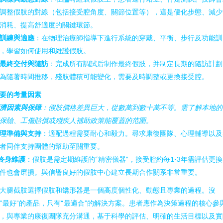
調整假肢的對線（包括接受腔角度、關節位置等），這是優化步態、減少
消耗、提高舒適度的關鍵環節。
訓練與適應
：在物理治療師指導下進行系統的穿戴、平衡、步行及功能訓
，學習如何使用和維護假肢。
最終交付與隨訪
：完成所有調試后制作最終假肢，并制定長期的隨訪計劃
為隨著時間推移，殘肢體積可能變化，需要及時調整或更換接受腔。
要的考量因素
濟因素與保障
：假肢價格差異巨大，從數萬到數十萬不等。需了解本地的
保險、工傷賠償或殘疾人補助政策能覆蓋的范圍。
理準備與支持
：適配過程需要耐心和毅力。尋求康復團隊、心理輔導以及
者同伴支持團體的幫助至關重要。
終身維護
：假肢是需定期維護的“精密儀器”，接受腔約每1-3年需評估更
件也會磨損。與信譽良好的假肢中心建立長期合作關系非常重要。
大腿截肢選擇假肢和矯形器是一個高度個性化、動態且專業的過程。沒
“最好”的產品，只有“最適合”的解決方案。患者應作為決策過程的核心參
，與專業的康復團隊充分溝通，基于科學的評估、明確的生活目標以及實