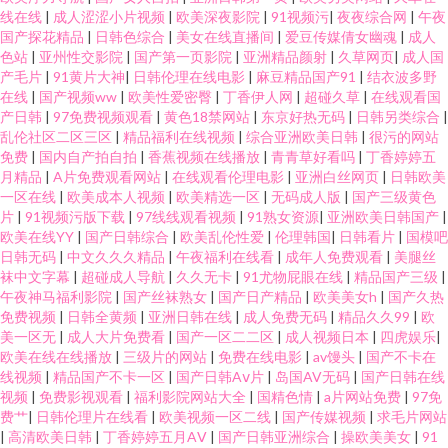
线在线
|
成人涩涩小片视频
|
欧美深夜影院
|
91视频污
|
夜夜综合网
|
午夜
国产探花精品
|
日韩色综合
|
美女在线直播间
|
爱豆传媒倩女幽魂
|
成人
色站
|
亚州性交影院
|
国产第一页影院
|
亚洲精品颜射
|
久草网页
|
成人国
产毛片
|
91黄片大神
|
日韩伦理在线电影
|
麻豆精品国产91
|
结衣波多野
在线
|
国产视频ww
|
欧美性爱密臀
|
丁香伊人网
|
超碰久草
|
在线观看国
产日韩
|
97免费视频观看
|
黄色18禁网站
|
东京好热无码
|
日韩另类综合
|
乱伦社区二区三区
|
精品福利在线视频
|
综合亚洲欧美日韩
|
很污的网站
免费
|
国内自产拍自拍
|
香蕉视频在线播放
|
青青草好看吗
|
丁香婷婷五
月精品
|
A片免费观看网站
|
在线观看伦理电影
|
亚洲白丝网页
|
日韩欧美
一区在线
|
欧美成本人视频
|
欧美精选一区
|
无码成人版
|
国产三级黄色
片
|
91视频污版下载
|
97线线观看视频
|
91熟女资源
|
亚洲欧美日韩国产
|
欧美在线YY
|
国产日韩综合
|
欧美乱伦性爱
|
伦理韩国
|
日韩看片
|
国模吧
日韩无码
|
中文久久久精品
|
午夜福利在线看
|
成年人免费观看
|
美腿丝
袜中文字幕
|
超碰成人导航
|
久久无卡
|
91尤物屁眼在线
|
精品国产三级
|
午夜神马福利影院
|
国产丝袜熟女
|
国产日产精品
|
欧美美女h
|
国产久热
免费视频
|
日韩全黄频
|
亚洲日韩在线
|
成人免费无码
|
精品久久99
|
欧
美一区无
|
成人大片免费看
|
国产一区二二区
|
成人视频日本
|
四虎娱乐
|
欧美在线在线播放
|
三级片的网站
|
免费在线电影
|
av馒头
|
国产不卡在
线视频
|
精品国产不卡一区
|
国产日韩Aⅴ片
|
岛国AV无码
|
国产日韩在线
视频
|
免费影视观看
|
福利影院网站大全
|
国精色情
|
a片网站免费
|
97免
费艹
|
日韩伦理片在线看
|
欧美视频一区二线
|
国产传媒视频
|
求毛片网站
|
高清欧美日韩
|
丁香婷婷五月AⅤ
|
国产日韩亚洲综合
|
操欧美美女
|
91