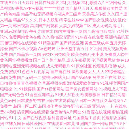
在线
97五月天婷婷
日韩在线网
91福利社视频
福利导航
A片三级网站
久
资源视频在线观看 三级片黄色视频国内 国产91在线视频播放 在线视频自拍
草视频8
香蕉APP污视频
艹艹艹插逼
国产精品五月天
狠狠操欧美性爱
国
产绝色精品
精品孕妇无码视频
午夜A片三级片
天美果冻传媒
久久国产成
人精品
精品93久久久
日本人妖射精
学生妹avav
国产熟女视频在线
乱伦
毛片 色久悠悠中文 国产精品一区二区三 91蝌蚪国产 日韩素人影院 www阴桃
第一页
韩日视频
高清国产剧观看
人妻少妇视频二区
成人无码高清毛片
亚洲av激情电影
午夜导航在线
国内主播第一页
国产高清电影网址
91社区
色色 先锋影音AV资源网站 国产黑丝后入 91av福利视频 日本久操视频播放 国
论坛
免费网站黄色在线
久久偷拍高清亚洲
91午夜在线免费
亚洲精品第五
页
麻豆网站在线观看
91精选国产
国产精品亚洲
黄色三级成年
五月天婷
婷爱
国产不卡小视频
AV色哟哟
亚洲天堂丁香五月
91社网
美女视频黄全
产91在线视频播放 91精液国产视频 男人天堂网av 肏屄cb 亚洲av网站不卡在
免费
国产精品第一页国
另类区另类欧美
欧美色图乱伦小说
免费成人软件
黄色网址视频播放
国产日产美产精品
成人午夜视频
伦理视频网站
黄色18
线 国自12页 91夫妻看篇 另类亚洲综合网 国产久草精品 91破解版免费入口 五
禁网站
亚洲无码视频在线
成人无码看片
91原创社区
伦理电影香港
成人
免费
蜜桃91色色
A片视频网
国产自在线
操欧美老女人
人人97综合精品
岛国免费
国产无码一二
蜜桃tv网站入口
国产第66页
另类国产在线
熟女
月社区天堂 国产免费福利av视 91豆花视频免费在线观看 美女爱艹 91手机视
自拍偷拍
青青久视频
久草新视频在线
激情深爱欧美激情
91视频官网国产
狠狠操-91
91我要操
国产ts视频网站
国产美女视频网站
91视频成人下载
频 日韩无码丝袜网址 精品午夜福利网 草莓视频在线免费观看 亚洲精品色婷
国产无码色色
91香蕉亚洲精品
91伊人加勒比
欧美狠狠插
日韩精品高清
黄色av网
日本波多野吉衣
日韩在线观看精品
日本一级电影
久草网页
97
免费艹
岛国一区二区
岛国动作片在
波多野吉衣三级
亚洲AV一卡
在线免
婷 久久超碰成人91 91密桃美女下载 欧美亚洲麻豆成人 国产福利91 男人天堂
费小视频
搞黄网站在线观看
免费色情A片网扯
91资源在线视频
蜜桃视频
网站
91中文
国产在线视频
福利爱爱网址
岛国搬运工首页
伦理朋友的妈
午夜av 91蜜桃黑人人妻 91蜜桃网在线观看 91不用下载免费观看 91视频在线
妈
丝袜女同
日韩性爱网址
在线观看日本黄
亚洲国产第一网站
国产99不