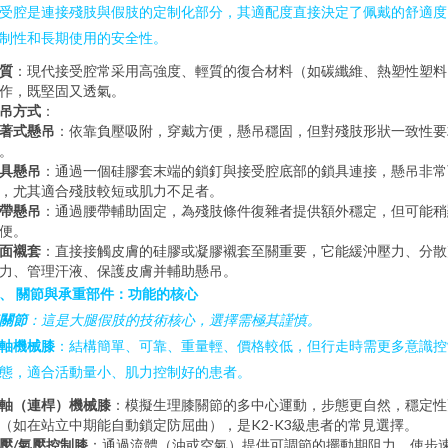
受腔是連接殘肢與假肢的定制化部分，其適配度直接決定了佩戴的舒適度
制性和長期使用的安全性。
質
：現代接受腔常采用高強度、輕質的復合材料（如碳纖維、熱塑性塑料
作，既堅固又透氣。
吊方式
：
著式懸吊
：依靠負壓吸附，穿戴方便，懸吊穩固，但對殘肢形狀一致性要
。
具懸吊
：通過一個硅膠套末端的鎖釘與接受腔底部的鎖具連接，懸吊非常
，尤其適合殘肢較短或肌力不足者。
帶懸吊
：通過腰帶輔助固定，為殘肢條件復雜者提供額外穩定，但可能稍
便。
面襯套
：直接接觸皮膚的硅膠或凝膠襯套至關重要，它能緩沖壓力、分散
力、管理汗液、保護皮膚并輔助懸吊。
、 關節與承重部件：功能的核心
關節
：這是大腿假肢的技術核心，選擇需極其謹慎。
軸機械膝
：結構簡單、可靠、重量輕、價格較低，但行走時需更多意識控
態，適合活動量小、肌力控制好的患者。
軸（連桿）機械膝
：模擬生理膝關節的多中心運動，步態更自然，穩定性
（如在站立中期能自動鎖定防屈曲），是K2-K3級患者的常見選擇。
壓/氣壓控制膝
：通過流體（油或空氣）提供可調節的擺動期阻力，使步